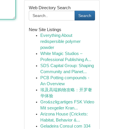
Web Directory Search
Search
New Site Listings
Everything About
redispersible polymer
powder
White Magic Studios –
Professional Publishing A...
SDS Capital Group: Shaping
Community and Planet...
PCB Potting compounds -
An Overview
埃及高端购物攻略：开罗奢
华体验
Gro&szlig;artiges FSK Video
Mit sexgeiler Kran...
Arizona House {Crickets:
Habitat, Behavior &...
Geladeira Consul com 334