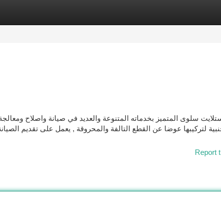
tegories
Register
Login
لايت سلوى المتميز بخدماته المتنوعة والعديد في صيانة واصلاح ومعالجة 
نبية لتركيبها عوضا عن القطع التالفة والمحروقة , يعمل على تقديم الصيان
Report t