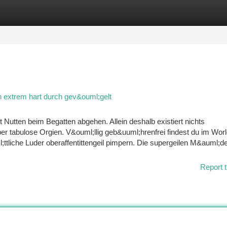
tegories
Register
Login
xtrem hart durch gev&ouml;gelt
ot Nutten beim Begatten abgehen. Allein deshalb existiert nichts
er tabulose Orgien. V&ouml;llig geb&uuml;hrenfrei findest du im Wor
ttliche Luder oberaffentittengeil pimpern. Die supergeilen M&auml;de
Report t