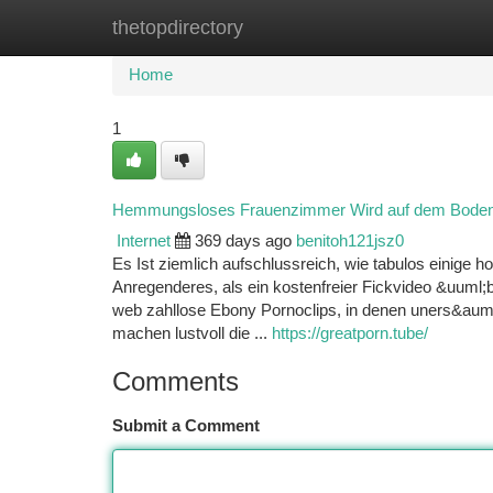
thetopdirectory
Home
New Site Listings
Add Site
Ca
Home
1
Hemmungsloses Frauenzimmer Wird auf dem Boden e
Internet
369 days ago
benitoh121jsz0
Es Ist ziemlich aufschlussreich, wie tabulos einige h
Anregenderes, als ein kostenfreier Fickvideo &uuml;b
web zahllose Ebony Pornoclips, in denen uners&auml;
machen lustvoll die ...
https://greatporn.tube/
Comments
Submit a Comment