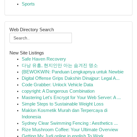
Sports
Web Directory Search
New Site Listings
Safe Haven Recovery
다낭 유흥, 현지인만 아는 숨겨진 명소
{BEWOKWIN: Panduan Lengkapnya untuk Newbie
Digital Offense Grips Dakshin Dinajpur: Legal A...
Code Grabber: Unlock Vehicle Data
copyright: A Dangerous Combination
Mastering Let's Encrypt for Your Web Server: A ...
Simple Steps to Sustainable Weight Loss
Maklon Kosmetik Murah dan Terpercaya di
Indonesia
Sydney Clear Swimming Fencing : Aesthetics ...
Rize Mushroom Coffee: Your Ultimate Overview
Getting My Judi online in english To Work