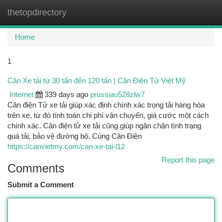
thetopdirectory
Togg
navi
Home
1
Cân Xe tải từ 30 tấn đến 120 tấn | Cân Điện Tử Việt Mỹ
Internet
339 days ago
prussiau528zlw7
Cân điện Tử xe tải giúp xác định chính xác trọng tải hàng hóa
trên xe, từ đó tính toán chi phí vận chuyển, giá cước một cách
chính xác. Cân điện tử xe tải cũng giúp ngăn chặn tình trạng
quá tải, bảo vệ đường bộ. Cùng Cân Điện
https://canvietmy.com/can-xe-tai-l12
Report this page
Comments
Submit a Comment