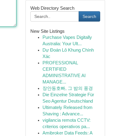
Web Directory Search
Search
New Site Listings
Purchase Vapes Digitally
Australia: Your Ult...
Dự Đoán Lô Khung Chính
Xác
PROFESSIONAL
CERTIFIED
ADMINISTRATIVE AI
MANAGE...
장안동호빠, 그 밤의 풍경
Die Einzelne Strategie Für
Seo Agentur Deutschland
Ultimately Released from
Shaving : Advance...
vigilancia remota CCTV:
criterios operativos pa...
Amibroker Data Feeds: A