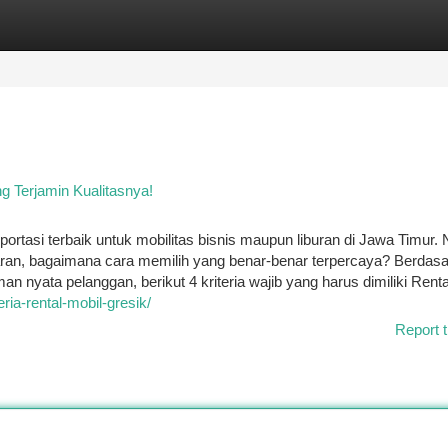
tegories
Register
Login
ng Terjamin Kualitasnya!
portasi terbaik untuk mobilitas bisnis maupun liburan di Jawa Timur
aran, bagaimana cara memilih yang benar-benar terpercaya? Berdas
 nyata pelanggan, berikut 4 kriteria wajib yang harus dimiliki Renta
eria-rental-mobil-gresik/
Report t