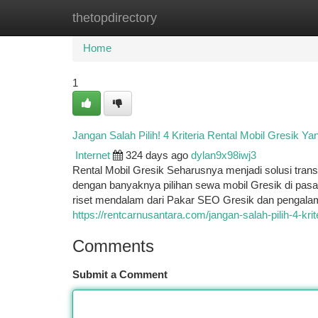
thetopdirectory
Home
New Site Listings
Add Site
Ca
Home
1
Jangan Salah Pilih! 4 Kriteria Rental Mobil Gresik Ya
Internet
324 days ago
dylan9x98iwj3
Rental Mobil Gresik Seharusnya menjadi solusi trans
dengan banyaknya pilihan sewa mobil Gresik di pas
riset mendalam dari Pakar SEO Gresik dan pengalaman
https://rentcarnusantara.com/jangan-salah-pilih-4-krit
Comments
Submit a Comment