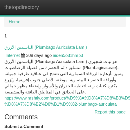
thetopdirectory
Togg
navi
Home
1
الياسمين الأزرق (Plumbago Auriculata Lam.)
Internet
308 days ago
aiden9o31hmp3
الياسمين الأزرق (Plumbago Auriculata Lam.) هو نبات شجيري
متسلق دائم الخضرة من فصيلة الرصاصيات (Plumbaginaceae)،
يتميز بأزهاره الزرقاء السماوية التي تتفتح في عناقيد طرفية جميلة،
وأوراقه الخضراء البيضاوية. موطنه الأصلي جنوب إفريقيا، ويُزرع
بكثرة كنبات زينة لتغطية الجدران والأسوار وإضفاء مظهر جمالي
على الحدائق في المناطق الدافئة والمشمسة.
https://www.mshtly.com/product/%D9%8A%D8%A7%D8%B3
%D8%A7%D8%B2%D8%B1%D9%82-plumbago-auriculata
Report this page
Comments
Submit a Comment