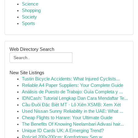
Science
Shopping
Society
Sports
Web Directory Search
New Site Listings
Tustin Bicycle Accidents: What Injured Cyclists...
Reliable A4 Paper Suppliers: Your Complete Guide
Análisis de Puesto de Trabajo: Guía Completa y ...
IDNCash: Tutorial Lengkap Dan Cara Mendaftar Te...
Cầu Đuôi Đặc Biệt MT · Lô Xiên XSMB: Xem Xét
Used Nissan Sunny Reliability in the UAE: What ...
Cheap Flights to Harare: Your Ultimate Guide
The Benefits Of Knowing Neelambari Adivasi hair...
Unique ID Cards UK: A Emerging Trend?
Pościel 200x200cm: Komfortowy Sen w