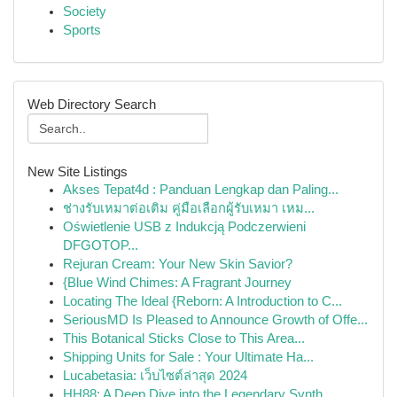
Society
Sports
Web Directory Search
New Site Listings
Akses Tepat4d : Panduan Lengkap dan Paling...
ช่างรับเหมาต่อเติม คู่มือเลือกผู้รับเหมา เหม...
Oświetlenie USB z Indukcją Podczerwieni
DFGOTOP...
Rejuran Cream: Your New Skin Savior?
{Blue Wind Chimes: A Fragrant Journey
Locating The Ideal {Reborn: A Introduction to C...
SeriousMD Is Pleased to Announce Growth of Offe...
This Botanical Sticks Close to This Area...
Shipping Units for Sale : Your Ultimate Ha...
Lucabetasia: เว็บไซต์ล่าสุด 2024
HH88: A Deep Dive into the Legendary Synth