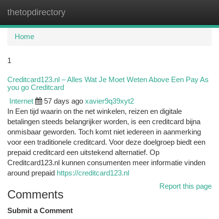
thetopdirectory
Togg
navi
Home
1
Creditcard123.nl – Alles Wat Je Moet Weten Above Een Pay As
you go Creditcard
Internet
57 days ago
xavier9q39xyt2
In Een tijd waarin on the net winkelen, reizen en digitale
betalingen steeds belangrijker worden, is een creditcard bijna
onmisbaar geworden. Toch komt niet iedereen in aanmerking
voor een traditionele creditcard. Voor deze doelgroep biedt een
prepaid creditcard een uitstekend alternatief. Op
Creditcard123.nl kunnen consumenten meer informatie vinden
around prepaid
https://creditcard123.nl
Report this page
Comments
Submit a Comment