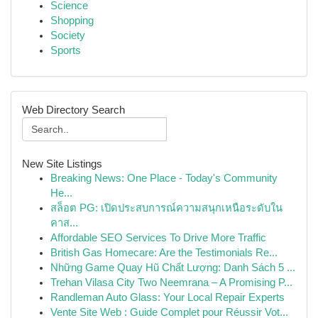
Science
Shopping
Society
Sports
Web Directory Search
New Site Listings
Breaking News: One Place - Today's Community
He...
สล็อต PG: เปิดประสบการณ์ความสนุกเหนือระดับใน
คาส...
Affordable SEO Services To Drive More Traffic
British Gas Homecare: Are the Testimonials Re...
Những Game Quay Hũ Chất Lượng: Danh Sách 5 ...
Trehan Vilasa City Two Neemrana – A Promising P...
Randleman Auto Glass: Your Local Repair Experts
Vente Site Web : Guide Complet pour Réussir Vot...