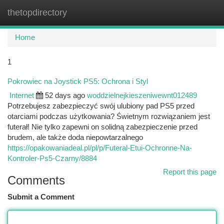
thetopdirectory
Togg
navi
Home
1
Pokrowiec na Joystick PS5: Ochrona i Styl
Internet
52 days ago
woddzielnejkieszeniwewnt012489
Potrzebujesz zabezpieczyć swój ulubiony pad PS5 przed
otarciami podczas użytkowania? Świetnym rozwiązaniem jest
futerał! Nie tylko zapewni on solidną zabezpieczenie przed
brudem, ale także doda niepowtarzalnego
https://opakowaniadeal.pl/pl/p/Futeral-Etui-Ochronne-Na-
Kontroler-Ps5-Czarny/8884
Report this page
Comments
Submit a Comment