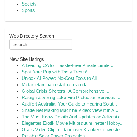
Society
Sports
Web Directory Search
New Site Listings
A Leading CA for Hassle-Free Private Limite...
Spoil Your Pup with Tasty Treats!
Unlock AI Power: No-Cost Tools to All
Metanfetamina cristalina à venda
Global Crisis Shelters : A Comprehensive ...
Raleigh & Spring Lake Fire Protection Services:...
Audifort Australia: Your Guide to Hearing Solut...
Shade Net Making Machine Video: View It In A...
The Must Know Details And Updates on Adivasi oil
Elegantes Erotik Movie Mit br&uuml;netter Hobby...
Gratis Video Clip mit tabuloser Krankenschwester
Reliable Solar Power Protection