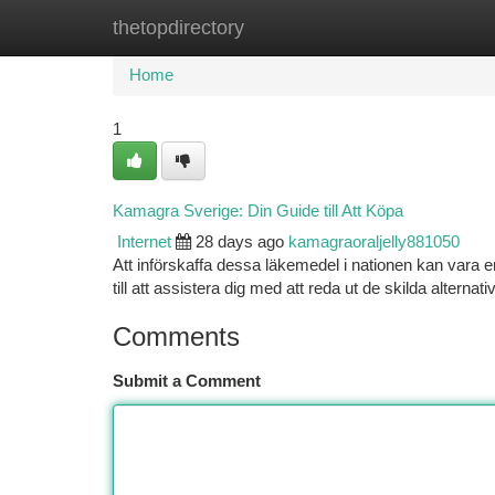
thetopdirectory
Home
New Site Listings
Add Site
Ca
Home
1
Kamagra Sverige: Din Guide till Att Köpa
Internet
28 days ago
kamagraoraljelly881050
Att införskaffa dessa läkemedel i nationen kan vara 
till att assistera dig med att reda ut de skilda alternati
Comments
Submit a Comment