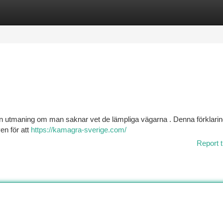
tegories
Register
Login
en utmaning om man saknar vet de lämpliga vägarna . Denna förklarin
ven för att
https://kamagra-sverige.com/
Report t