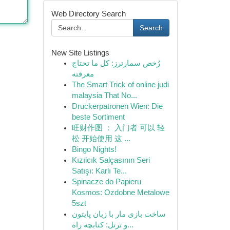
Web Directory Search
Search
New Site Listings
رُخص سمارترز: كل ما تحتاج
معرفته
The Smart Trick of online judi
malaysia That No...
Druckerpatronen Wien: Die
beste Sortiment
旺财作图 ： 入门者 可以 轻
松 开始使用 这 ...
Bingo Nights!
Kızılcık Salçasının Seri
Satışı: Karlı Te...
Spinacze do Papieru
Kosmos: Ozdobne Metalowe
5szt
ساخت بازی مار با زبان پایتون
و ترتل: کتابچه راه...