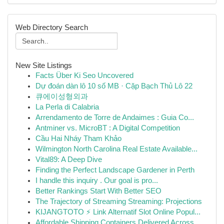
Web Directory Search
New Site Listings
Facts Über Ki Seo Uncovered
Dự đoán dàn lô 10 số MB · Cặp Bạch Thủ Lô 22
큐에이성형외과
La Perla di Calabria
Arrendamento de Torre de Andaimes : Guia Co...
Antminer vs. MicroBT : A Digital Competition
Cầu Hai Nháy Tham Khảo
Wilmington North Carolina Real Estate Available...
Vital89: A Deep Dive
Finding the Perfect Landscape Gardener in Perth
I handle this inquiry . Our goal is pro...
Better Rankings Start With Better SEO
The Trajectory of Streaming Streaming: Projections
KIJANGTOTO ⚡ Link Alternatif Slot Online Popul...
Affordable Shipping Containers Delivered Across...